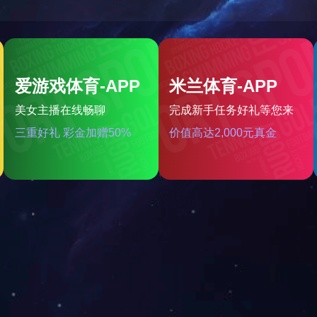
共 1 条记录，当前 1 / 1 页 首页 上一页 下一
新闻动态
技术文章
在线留言
|
|
|
|