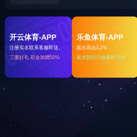
高低温湿热试验箱通电测试线的Z佳摆放方式
冷热冲击试验箱出现冰堵怎么办？
高低温冲击试验箱冷却水塔故障和排除方法
三综合试验箱漏电怎么办？
高低温实验箱做试验的时候为什么会出现凝露
高低温交变湿热试验箱设计美观，操作容易
网站首页
关于我们
产品中心
|
|