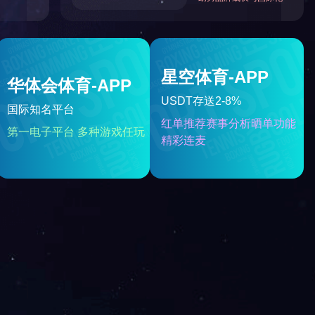
页 末页 跳转到第
页
电话
微信扫一扫
星空官方版网站登录入口-星空(中国)