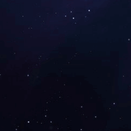
网站首页
关于我们
产品中心
|
|
星空官方版网站登录入口-星空(中国)
星空官方版网站登录入口-星空(中国)
公司地址：上海市嘉定区浏翔公路5555号 技术支持：
联系人：上器
QQ：1638400
邮箱：cannozheng@shanghai-test.com