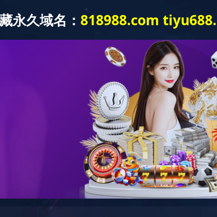
心
新闻中心
技术文章