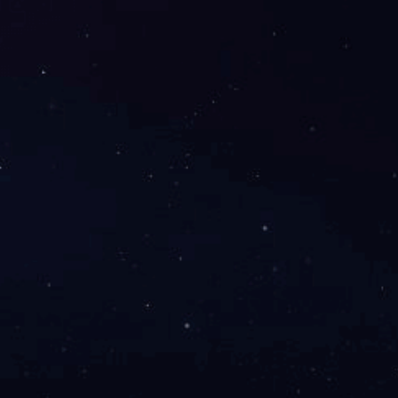
星空官方版网站登录入口-星空(中国)
扫一扫
更多精彩
客服二维码
企业二维码