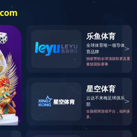
返回首页
在线留言
星空官方版网站登录入口-星空(中国)
咨询热线
15021530323
在线留言
星空官方版网站登
录入口-星空(中国)