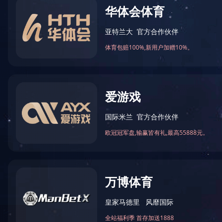
当前位置：
首页
>
在线留言
产品：
您的单位：
您的姓名：
联系电话：