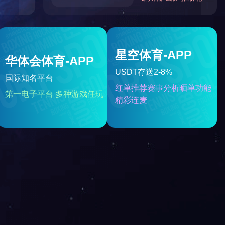
在线咨询
电话
微信扫一扫