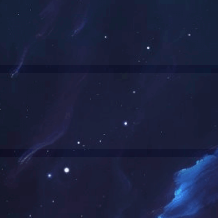
水装置
IPX7浸水试验装置
本系列IPX7浸水试验装置对各种防水、防
此台淋雨试验箱可满足GB4208标准IP代码
GB2423.38、DIN40050的标准。具有
更新日期：
2023-06-25
访问次数：
4112
查看详情
在线留言