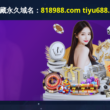
心
新闻中心
技术文章