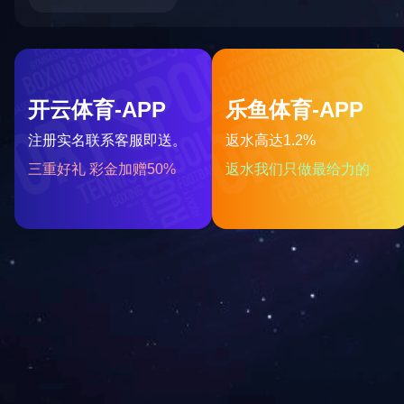
高低温湿热试验箱压缩机接线方法
高低温试验箱压缩机进入水和空气会有什么影响?
恒温恒湿试验箱,应该如何选择？
复合盐雾试验箱没法加热的原因
恒温恒湿试验箱特点及工作原理
恒温恒湿试验箱不制冷解决办法
网站首页
关于我们
产品中心
|
|