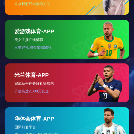
查看详情
在线留言