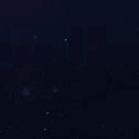
电池测试试验箱
电池测试试验箱特点：对应二次电池的温度试验，拥有即是高
安全功能又有丰富多彩的额安全构造的设备。二次电池试验
中，在漏气或起火危险时发挥作用。
更新日期：
2023-06-25
访问次数：
3872
查看详情
在线留言