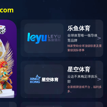
返回首页
在线留言
星空官方版网站登录入口-星空(中国)
咨询热线
15021530323
在线留言
星空官方版网站登
录入口-星空(中国)