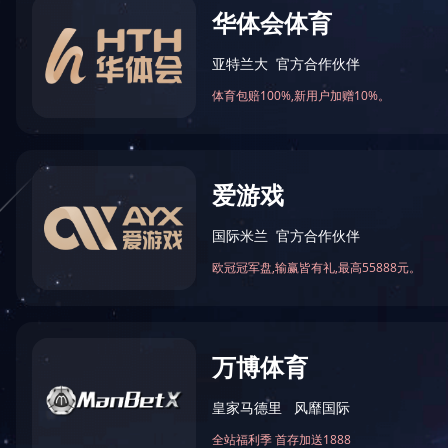
当前位置：
首页
>
荣誉资质
>
ISO9001
符合GB/T 19001-2016 /ISO9001:2015质量管理体系要求
环境试验设备的设计、生产和销售服务
上一篇：没有了