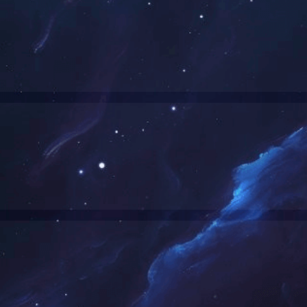
ISO9001
发布时间：2024/5/10 点击次数：8510