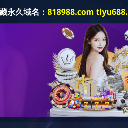
心
新闻中心
技术文章