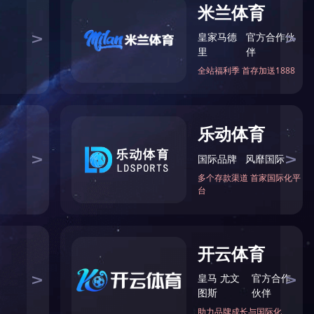
在线咨询
电话