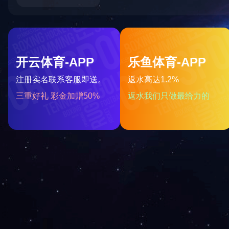
下一篇：没有了
网站首页
关于我们
产品中心
|
|
星空官方版网站登录入口-星空(中国)
星空官方版网站登录入口-星空(中国)
公司地址：上海市嘉定区浏翔公路5555号 技术支持：
联系人：上器
QQ：1638400
邮箱：cannozheng@shanghai-test.com