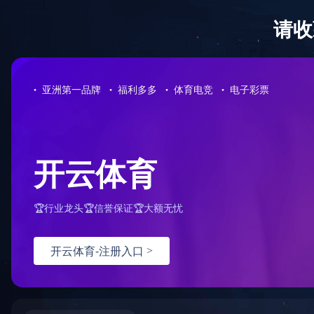
欢迎来到
星空官方版网站登录入口-星空(中国) 网站
！
网站首页
关于我们
产品中